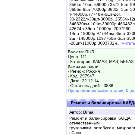
3564н-10шт-59000р.3572-5шт-99
3656н-8шт-70000р.3680н-3шт-30
т-44000р.77748м-5шт-дог.
30-2322л-30шт-3000р. 2556м-12
346330лм-10шт-39000р.466432л2
42624л-39шт-10000р. 2097960-
14шт-19000р.97744лм-35шт-320
2шт-145000р.1097760м-3шт-350
-20шт-11000р.3003792н
... Чита
Валюта: RUR
Цена: 111
Категория: КАМАЗ, МАЗ, БЕЛАЗ,
Камаз запчасти
Регион: Россия
Код: 297947
Дата: 22.12.14
Осталось дней: -3886
Предложения/Комментарии: 0 [до
Ремонт и балансировка КА
Автор:
Dima
Ремонт и балансировка КАРДАН
отечественным
грузовикам, автобусам, микроавт
г.Санкт-