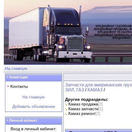
ФРЕДЛАЙНЕР СЦЕПЛЕНИЕ
ФРЕДЛАЙНЕР ПРОДАЖА, Ф
ФРЕДЛАЙНЕР РАЗБОРКА
ФРЕДЛАЙНЕР ЗАПЧАСТЬ, 
ФРЕДЛАЙНЕР
На главную
Навигация
Запчасти для американских груз
Контакты
ЗИЛ, ГАЗ
/
КАМАЗ
/
На главную
Другие подразделы:
Камаз продажа
[3]
Добавить объявление
Камаз запчасти
[1]
Камаз ремонт
[2]
Личный кабинет
Вход в личный кабинет: