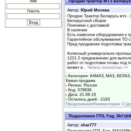
Продам трактор МТЗ Беларус
Имя
Автор:
Юрий Москва
Пароль
Продаю Трактор Беларусь мтз - 
Белорусской сборки
Поможем с доставкой
В наличии
Есть навесное оборудования к тр
Гарантийное обслуживания ТО с
Пред продажная подготовка трак
Колесный универсально-пропашн
1221.2 предназначен для выпол
работ от подготовки почвы под 
может и
... Читать полностью >>
Категория: КАМАЗ, МАЗ, БЕЛАЗ,
Камаз продажа
Регион: Россия
Код: 378838
Дата: 21.08.19
Осталось дней: -2183
Предложения/Комментарии: 0 [до
Подшипники ГПЗ, Fag, Skf:Ш
Автор:
shar777
Подшипники ГПЗ, Fag, Skf:ШАРЫ