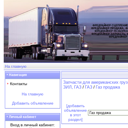
ФРЕДЛАЙНЕР СЦЕПЛЕНИЕ
ФРЕДЛАЙНЕР ПРОДАЖА, Ф
ФРЕДЛАЙНЕР РАЗБОРКА
ФРЕДЛАЙНЕР ЗАПЧАСТЬ, 
ФРЕДЛАЙНЕР
На главную
Навигация
Запчасти для американских груз
Контакты
ЗИЛ, ГАЗ
/
ГАЗ
/
Газ продажа
На главную
Добавить объявление
[добавить
объявление
в этот
Личный кабинет
раздел]
Вход в личный кабинет: