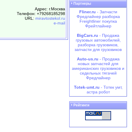
Партнеры
Адрес: г.Москва
Fliner.ru
- Запчасти
Телефон: +79268185298
Фредлайнер разборка
URL:
miravtostekol.ru
Freightliner покупка
e-mail
Фрейтлайнер
BigCars.ru
- Продажа
грузовых автомобилей,
разборка грузовиков,
запчасти для грузовиков
Auto-us.ru
- Продажа
новых запчастей для
американских грузовиков и
седельных тягачей
Фредлайнер
Totek-umt.ru
- Тотек умт,
астра робот
Рейтинги