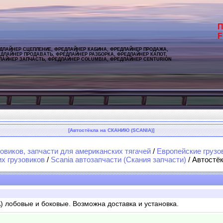
П
F
ДЛАЙНЕР СЦЕПЛЕНИЕ, ФРЕДЛАЙНЕР КАБИНА, ФРЕДЛАЙНЕР ПРОДАЖА,
ДЛАЙНЕР ПРОДАВАТЬ, ФРЕДЛАЙНЕР РАЗБОРКА, ФРЕДЛАЙНЕР КАПОТ,
ЛАЙНЕР ЗАПЧАСТЬ, ФРЕДЛАЙНЕР COLUMBIA, ФРЕДЛАЙНЕР CENTURION
[Автостёкла на СКАНИЮ (SCANIA)]
овиков, запчасти для американских тягачей
/
Европейские грузо
их грузовиков
/
Scania автозапчасти (Скания запчасти)
/ Автостё
 лобовые и боковые. Возможна доставка и установка.