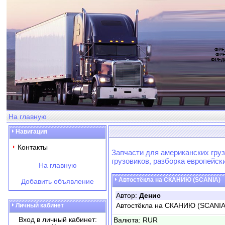
ФРЕ
ФРЕ
ФРЕД
На главную
Навигация
Контакты
Запчасти для американских груз
грузовиков, разборка европейск
На главную
Автостёкла на СКАНИЮ (SCANIA)
Добавить объявление
Автор:
Денис
Автостёкла на СКАНИЮ (SCANIA)
Личный кабинет
Вход в личный кабинет:
Валюта: RUR