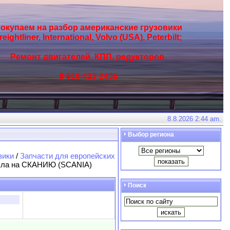
окупаем на разбор американские грузовики
reightliner, International, Volvo (USA), Peterbilt;
Ремонт двигателей, КПП, редукторов.
8-910-433-2456
8.8.2026 2:44 am.
Выбор региона
вики
/
Запчасти для европейских
кла на СКАНИЮ (SCANIA)
Поиск