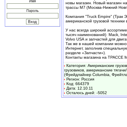
Имя
новы магазин. Новый магазин н
трассы М7 (Москва-Нижний Новг
Пароль
Компания "Truck Empire" (Трак 
американской грузовой техники
У нас всегда широкий ассортимен
тысяч наименований): Mack, Interna
Volvo USA и запчастей для двигат
Так же в нашей компании можно
Интернет, заполнив специальную
разделе «Запчасти»).
Контакты магазина на ТРАССЕ М7
Категория: Американские грузо
грузовиков, американские тягачи/
(Фрейдлайнер Columbia, Фрейтл
Регион: Россия
Код: 664379
Дата: 12.10.11
Осталось дней: -5052