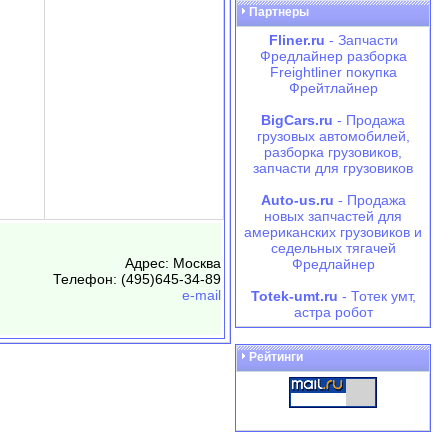
Партнеры
Fliner.ru
- Запчасти
Фредлайнер разборка
Freightliner покупка
Фрейтлайнер
BigCars.ru
- Продажа
грузовых автомобилей,
разборка грузовиков,
запчасти для грузовиков
Auto-us.ru
- Продажа
новых запчастей для
американских грузовиков и
седельных тягачей
Адрес: Москва
Фредлайнер
Телефон: (495)645-34-89
e-mail
Totek-umt.ru
- Тотек умт,
астра робот
Рейтинги