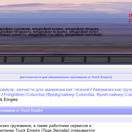
П
F
ДЛАЙНЕР СЦЕПЛЕНИЕ, ФРЕДЛАЙНЕР КАБИНА, ФРЕДЛАЙНЕР ПРОДАЖА,
ДЛАЙНЕР ПРОДАВАТЬ, ФРЕДЛАЙНЕР РАЗБОРКА, ФРЕДЛАЙНЕР КАПОТ,
ЛАЙНЕР ЗАПЧАСТЬ, ФРЕДЛАЙНЕР COLUMBIA, ФРЕДЛАЙНЕР CENTURION
[автозапчасти для американских грузовиков от Truck Empire]
овиков, запчасти для американских тягачей
/
Американские груз
и
/
Freightliner Columbia (Фрейдлайнер Columbia, Фрейтлайнер Col
ck Empire
зовиков от Truck Empire
их грузовиков, а также работники сервисов и
мпании Truck Empire (Трак Эмпайр) открывается