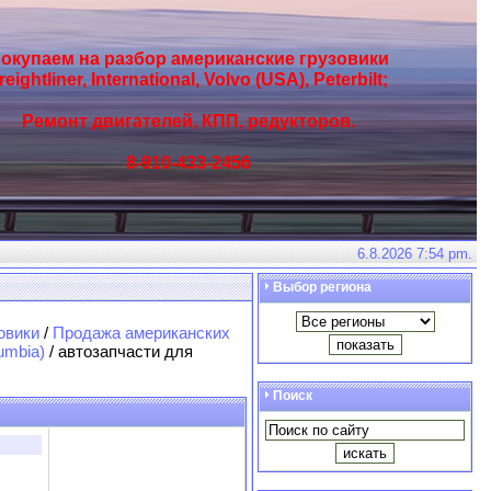
окупаем на разбор американские грузовики
reightliner, International, Volvo (USA), Peterbilt;
Ремонт двигателей, КПП, редукторов.
8-910-433-2456
6.8.2026 7:54 pm.
Выбор региона
овики
/
Продажа американских
umbia)
/ автозапчасти для
Поиск