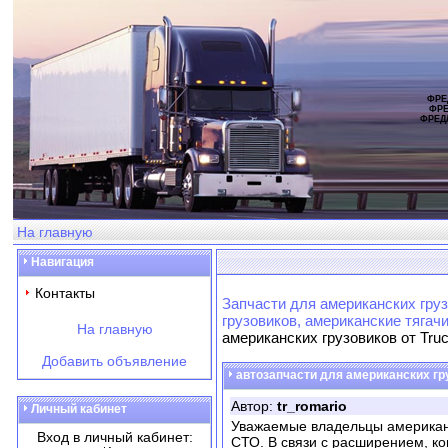
ФРЕ
ФРЕ
ФРЕД
На главную
Навигация
Контакты
Запчасти для американских груз
грузовиков, американские тягач
На главную
американских грузовиков от Tru
Добавить объявление
автозапчасти для американских гру
Автор:
tr_romario
Личный кабинет
Уважаемые владельцы американск
Вход в личный кабинет:
СТО. В связи с расширением, ко