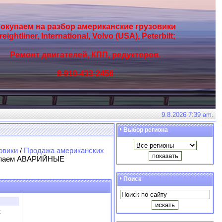
окупаем на разбор американские грузовики
reightliner, International, Volvo (USA), Peterbilt;
Ремонт двигателей, КПП, редукторов.
8-910-433-2456
9.8.2026 7:39 am.
Выбор региона
овики
/
Продажа американских
упаем АВАРИЙНЫЕ
Поиск
х