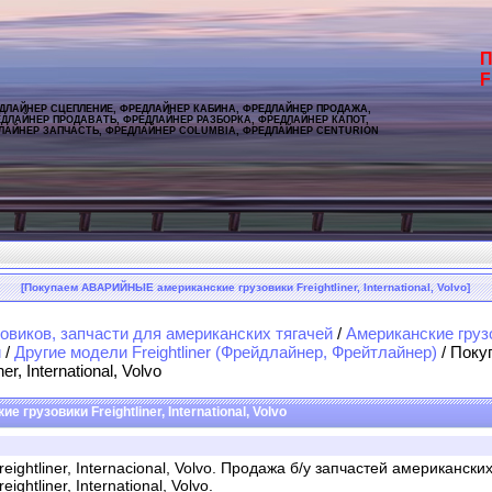
П
F
ДЛАЙНЕР СЦЕПЛЕНИЕ, ФРЕДЛАЙНЕР КАБИНА, ФРЕДЛАЙНЕР ПРОДАЖА,
ДЛАЙНЕР ПРОДАВАТЬ, ФРЕДЛАЙНЕР РАЗБОРКА, ФРЕДЛАЙНЕР КАПОТ,
ЛАЙНЕР ЗАПЧАСТЬ, ФРЕДЛАЙНЕР COLUMBIA, ФРЕДЛАЙНЕР CENTURION
[Покупаем АВАРИЙНЫЕ американские грузовики Freightliner, International, Volvo]
овиков, запчасти для американских тягачей
/
Американские груз
и
/
Другие модели Freightliner (Фрейдлайнер, Фрейтлайнер)
/ Пок
r, International, Volvo
узовики Freightliner, International, Volvo
ightliner, Internacional, Volvo. Продажа б/у запчастей американски
ghtliner, International, Volvo.