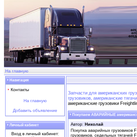
ФРЕ
ФРЕ
ФРЕД
На главную
Навигация
Контакты
Запчасти для американских груз
грузовиков, американские тягач
На главную
американские грузовики Freightline
Добавить объявление
Покупаем АВАРИЙНЫЕ американские гр
Автор:
Николай
Личный кабинет
Покупка аварийных грузовиков Fre
Вход в личный кабинет:
грузовиков, седельных тягачей Frei