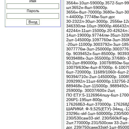
Имя
3564н-10шт-59000р.3572-5шт-99
шт.3652н-8шт-59000р.
Пароль
3656н-8шт-70000р.3680н-3шт-30
т-44000р.77748м-5шт-дог.
30-2322л-30шт-3000р. 2556м-12
346330лм-10шт-39000р.466432л
42244л-11шт-15000р.20-42624л-
14шт-19000р.97744лм-35шт-320
2шт-145000р.1097760м-3шт-350
-20шт-11000р.3003792н-3шт-185
3077776м-3шт-250000р.3003776
0р. 9039452х-5шт-85000р. 9039
9039488х-3шт-355000р.37/680г-
50-2шт-890000р. 10078/850м-5ш
10079/630м-4шт-87000р. 6-1007
6шт-720000р. 11689/1060г-6шт-2
90394/710х-2шт-1450000р. 10089
2092992л-11шт-60000р.132756-2
889468к-2шт-115000р..9889492х
259000р. 30037/600х-2шт,
ПО ЕТУ:5-1126964лшу-6шт-17000
206Р1-195шт-800р.
176268Б3-4шт-370000р. 176268
ШАРИКИ: Ф-9,525(ЕТУ)-34ящ.-12
23296с-skf-1шт-500000р.230/50
230/530caw33-skf. 230/560k/Fag
2шт.770000р.231/500скw 33-2шт
дог. 239/750сакw33skf-1шт-8500