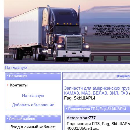
ФРЕДЛАЙНЕР СЦЕПЛЕНИЕ
ФРЕДЛАЙНЕР ПРОДАЖА, Ф
ФРЕДЛАЙНЕР РАЗБОРКА
ФРЕДЛАЙНЕР ЗАПЧАСТЬ, 
ФРЕДЛАЙНЕР
На главную
Навигация
[Подшип
Контакты
Запчасти для американских груз
КАМАЗ, МАЗ, БЕЛАЗ, ЗИЛ, ГАЗ
На главную
Fag, Skf:ШАРЫ
Добавить объявление
Подшипники ГПЗ, Fag, Skf:ШАРЫ
Автор:
shar777
Личный кабинет
Подшипники ГПЗ, Fag, Skf:ШАР
Вход в личный кабинет:
40031/850л-1шт..