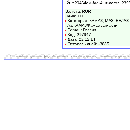
2шт.29464ем-fag-4шт-догов. 2398
Валюта: RUR
Цена: 111
Категория: КАМАЗ, МАЗ, БЕЛАЗ,
ГАЗ/КАМАЗ/Камаз запчасти
Регион: Россия
Код: 297947
Дата: 22.12.14
Осталось дней: -3885
© фредлайнер сцепление, фредлайнер кабина, фредлайнер продажа, фредлайнер продавать, фр