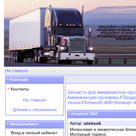
ФРЕДЛАЙНЕР СЦЕПЛЕНИЕ
ФРЕДЛАЙНЕР ПРОДАЖА, Ф
ФРЕДЛАЙНЕР РАЗБОРКА
ФРЕДЛАЙНЕР ЗАПЧАСТЬ, 
ФРЕДЛАЙНЕР
На главную
Навигация
Контакты
Запчасти для американских груз
Американские грузовики
/
Продаж
На главную
тягачи
/
Kenworth t600 (Кенворт t
Добавить объявление
Kenworth T660
Автор:
utstruck
Личный кабинет
Межосевая и межколесная блок
Вход в личный кабинет:
Моторный тормоз.