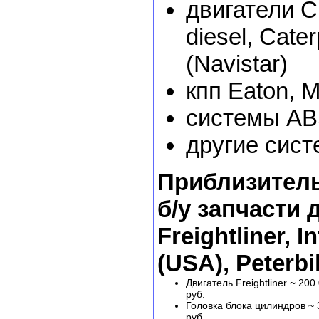
двигатели C
diesel, Caterp
(Navistar)
кпп Eaton, Me
системы A
другие сис
Приблизитель
б/у запчасти 
Freightliner, I
(USA), Peterbil
Двигатель Freightliner ~ 200
руб.
Головка блока цилиндров ~ 
руб.