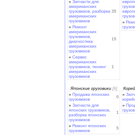
»
Запчасти для
европ
американских
грузов
грузовиков, разборка
35
европ
американских
грузов
грузовиков
»
Ремо
»
Ремонт
грузов
американских
грузовиков,
15
диагностика
американских
грузовиков
»
Cервис
американских
грузовиков, тюнинг
1
американских
грузовиков
Японские грузовики
[6]
Корей
»
Продажа японских
»
Запч
0
грузовиков
корейс
»
Запчасти для
»
Про
японских грузовиков,
грузов
1
разборка японских
грузовиков
»
Ремонт японских
5
грузовиков