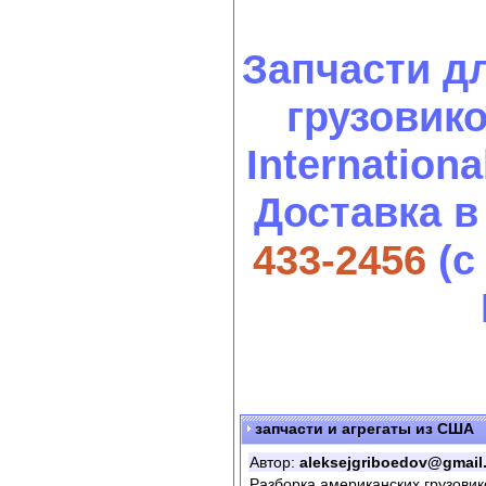
Запчасти д
грузовиков
International
Доставка в
433-2456
(с
запчасти и агрегаты из США
Автор:
aleksejgriboedov@gmail
Разборка американских грузовик