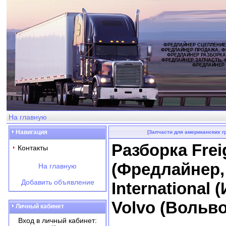
ФРЕДЛАЙНЕР СЦЕПЛЕНИЕ
ФРЕДЛАЙНЕР ПРОДАЖА, Ф
ФРЕДЛАЙНЕР РАЗБОРКА
ФРЕДЛАЙНЕР ЗАПЧАСТЬ, 
ФРЕДЛАЙНЕР
На главную
Навигация
[Запчасти для американских г
Разборка Freig
Контакты
(Фредлайнер,
На главную
Добавить объявление
International
Volvo (Вольво
Личный кабинет
Вход в личный кабинет: