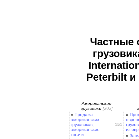
Частные 
грузовика
Internatio
Peterbilt 
Американские
грузовики
[202]
»
Продажа
»
Про
американских
европ
грузовиков,
151
грузов
американские
из ев
тягачи
»
Запч