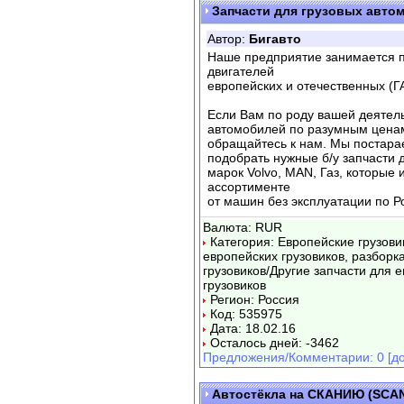
Запчасти для грузовых авто
Автор:
Бигавто
Наше предприятие занимается п
двигателей
европейских и отечественных (ГА
Если Вам по роду вашей деятель
автомобилей по разумным цена
обращайтесь к нам. Мы постара
подобрать нужные б/у запчасти 
марок Volvo, MAN, Газ, которые
ассортименте
от машин без эксплуатации по Р
Валюта: RUR
Категория: Европейские грузови
европейских грузовиков, разборк
грузовиков/Другие запчасти для 
грузовиков
Регион: Россия
Код: 535975
Дата: 18.02.16
Осталось дней: -3462
Предложения/Комментарии: 0 [до
Автостёкла на СКАНИЮ (SCAN