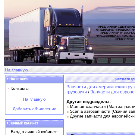
ФРЕДЛАЙНЕР СЦЕПЛЕНИЕ
ФРЕДЛАЙНЕР ПРОДАЖА, Ф
ФРЕДЛАЙНЕР РАЗБОРКА
ФРЕДЛАЙНЕР ЗАПЧАСТЬ, 
ФРЕДЛАЙНЕР
На главную
Навигация
[Запчасти дл
Запчасти для американских груз
Контакты
грузовики
/
Запчасти для европей
На главную
Другие подразделы:
Man автозапчасти (Ман запчасти
Добавить объявление
Scania автозапчасти (Скания за
Другие запчасти для европейски
Личный кабинет
Вход в личный кабинет: