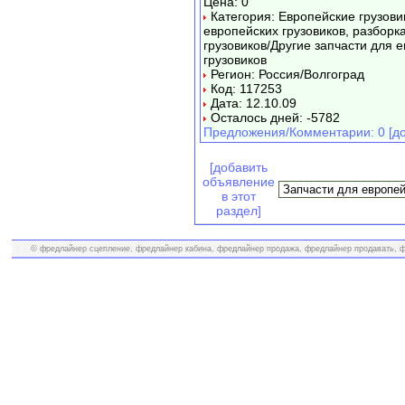
Цена: 0
Категория: Европейские грузови
европейских грузовиков, разборк
грузовиков/Другие запчасти для 
грузовиков
Регион: Россия/Волгоград
Код: 117253
Дата: 12.10.09
Осталось дней: -5782
Предложения/Комментарии: 0 [до
[добавить
объявление
в этот
раздел]
© фредлайнер сцепление, фредлайнер кабина, фредлайнер продажа, фредлайнер продавать, фр