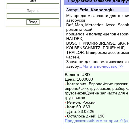
Предлагаем запчасти для гру
Имя
Автор:
Erdal Kanberoglu
Пароль
Мы продаем запчасти для техни
автобусов
Daf, Man, Mercedes, Iveco, Scania
ремонта осей
прицепов и полуприцепов европ
HALDEX,
BOSCH, KNORR-BREMSE, SKF, F
KOLBENSCHMITZ, FRUEHAUF,
TRAILOR. В широком ассортимен
частей.
Запчасти для пневматических и 
автобу
... Читать полностью >>
Валюта: USD
Цена: 1000000
Категория: Европейские грузови
европейских грузовиков, разборк
грузовиков/Другие запчасти для 
грузовиков
Регион: Россия
Код: 691863
Дата: 23.02.26
Осталось дней: 196
Предложения/Комментарии: 0 [до