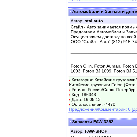
Автомобили и Запчасти для к
Автор:
stailauto
Стайл - Авто занимается прямым
Предлагаем Автомобили и Запчаст
Осуществляем доставку по всей
ООО "Стайл - Авто" (812) 915-74
___________________________
Foton Ollin, Foton Auman, Foton 
1093, Foton BJ 1099, Foton BJ 51
Категория: Китайские грузовики
Китайские грузовики Foton (Фотон
Регион: Россия/Санкт-Петербург
Код: 186348
Дата: 16.05.13
Осталось дней: -4470
Предложения/Комментарии: 0 [до
Запчасти FAW 3252
Автор:
FAW-SHOP