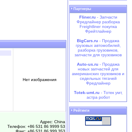
Партнеры
Fliner.ru
- Запчасти
Фредлайнер разборка
Freightliner покупка
Фрейтлайнер
BigCars.ru
- Продажа
грузовых автомобилей,
разборка грузовиков,
запчасти для грузовиков
Auto-us.ru
- Продажа
новых запчастей для
американских грузовиков и
седельных тягачей
Нет изображения
Фредлайнер
Totek-umt.ru
- Тотек умт,
астра робот
Рейтинги
Адрес: China
Телефон: +86 531 86 9999 53
Факс: +86 531 86 999 353