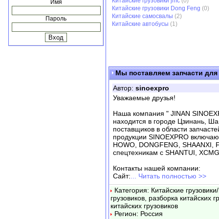
Китайские грузовики jmc
(0)
Имя
Китайские грузовики Dong Feng
(0)
Китайские самосвалы
(2)
Пароль
Китайские автобусы
(1)
Мы поставляем запчасти для 
Автор:
sinoexpro
Уважаемые друзья!
Наша компания " JINAN SINOE
находится в городе Цзинань, Ш
поставщиков в области запчасте
продукции SINOEXPRO включают 
HOWO, DONGFENG, SHAANXI, F
спецтехникам с SHANTUI, XCMG
Контакты нашей компании:
Сайт:
... Читать полностью >>
Категория: Китайские грузовики
грузовиков, разборка китайских г
китайских грузовиков
Регион: Россия