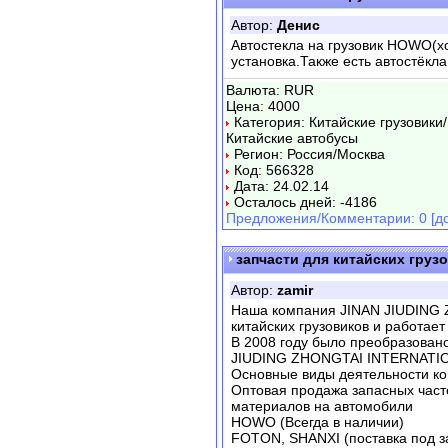
Автор:
Денис
Автостекла на грузовик HOWO(хо
установка.Также есть автостёкла
Валюта: RUR
Цена: 4000
Категория: Китайские грузовики
Китайские автобусы
Регион: Россия/Москва
Код: 566328
Дата: 24.02.14
Осталось дней: -4186
Предложения/Комментарии: 0 [до
запчасти для китайских груз
Автор:
zamir
Наша компания JINAN JIUDING
китайских грузовиков и работает
В 2008 году было преобразован
JIUDING ZHONGTAI INTERNATIO
Основные виды деятельности к
Оптовая продажа запасных часте
материалов на автомобили
HOWO (Всегда в наличии)
FOTON, SHANXI (поставка под з