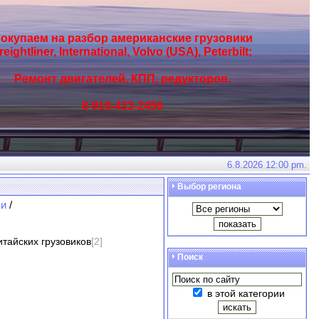
окупаем на разбор американские грузовики
reightliner, International, Volvo (USA), Peterbilt;
Ремонт двигателей, КПП, редукторов.
8-910-433-2456
6.8.2026 12:00 pm.
Выбор региона
ки
/
итайских грузовиков
[2]
Поиск
в этой категории