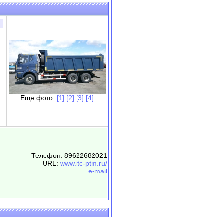
Еще фото:
[1]
[2]
[3]
[4]
Телефон: 89622682021
URL:
www.itc-ptm.ru/
e-mail