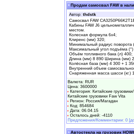
Продам самосвал FAW в нали
Автор:
thdstk
Самосвал FAW CA3250P66K2T1E4
Кабины FAW J6 цельнометалличе
местом.
Колесная формула 6х4;
Клиренс (мм) 320;
Минимальный радиус поворота (
Максимальный угол подъёма (°)
Объём топливного бака (л) 400;
Длина (мм) 8 890 Ширина (мм) 2
Колёсная база (мм) 4 300 + 1 35
Внутренний объем самосвального 
Снаряженная масса шасси (кг.) 
Валюта: RUR
Цена: 3600000
Категория: Китайские грузовики
Китайские грузовики Faw Vita
Регион: Россия/Магадан
Код: 854684
Дата: 06.04.15
Осталось дней: -4110
Предложения/Комментарии: 0 [до
Автостекла на грузовик HOW