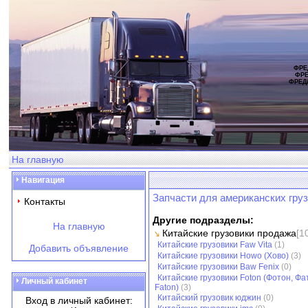
ФРЕ
ФРЕ
ФРЕД
На главную
Навигация
Запчасти для американских груз
Контакты
Другие подразделы:
На главную
Китайские грузовики продажа
[1
Китайские грузовики Faw Vita
(1)
Добавить объявление
Китайские грузовики Howo (Хово)
(3)
Китайские грузовики Baw Fenix
(0)
Китайские грузовики Foton (Фотон, Фа
Личный кабинет
Faton)
(3)
Китайский грузовик юджин
(0)
Вход в личный кабинет: