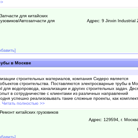
>>
/Запчасти для китайских
рузовиков/Автозапчасти для
Адрес: 9 Jinxin Industria
бавить]
рубы в Москве
лизации строительных материалов, компания Сидеро является
бъектов строительства. Поставляются электросварные трубы в Мо
.html для водопровода, канализации и других строительных задач. Дес
 опыт в сотрудничестве с клиентами из различных направлений
одня успешно реализовывать такие сложные проекты, как комплек
.. Читать полностью >>
Ремонт китайских грузовиков
Адрес: 129594, г. Москва
бавить]