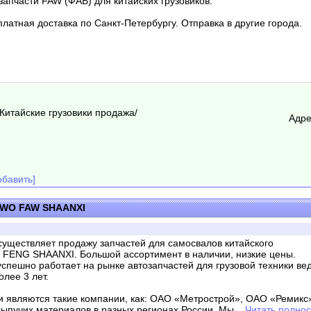
апчасти FAW (ФАВ) для китайских грузовиков.
платная доставка по Санкт-Петербургу. Отправка в другие города.
/Китайские грузовики продажа/
Адре
бавить]
OWO FAW SHAANXI
существляет продажу запчастей для самосвалов китайского
ENG SHAANXI. Большой ассортимент в наличии, низкие цены.
спешно работает на рынке автозапчастей для грузовой техники ве
лее 3 лет.
являются такие компании, как: ОАО «Метрострой», ОАО «Ремикс»
сыпучих материалов в разных регионах России. Мы
... Читать полно