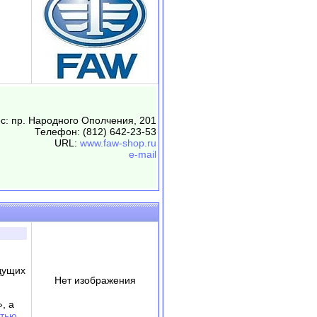
с: пр. Народного Ополчения, 201
Телефон: (812) 642-23-53
URL:
www.faw-shop.ru
e-mail
дущих
Нет изображения
, а
стью