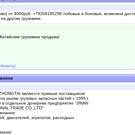
во) от 4000руб. +79268185298 лобовые и боковые, возможна доста
 на другие грузовики.
/Китайские грузовики продажа/
бавить]
овиков
 ZHONGTAI является прямым поставщиком
 на рынке грузовых запасных частей с 1995 г.
о в отдельное дочернее предприятие "JINAN
NAL TRADE CO.,LTD".
омпании:
й, двигателей, агрегатов, расходных
аказа)