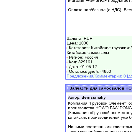
Магазин FAW-SHOP предлагает з
Оплата нал/безнал (c НДС). Бес
Валюта: RUR
Цена: 1000
Категория: Китайские грузовики
Китайские самосвалы
Регион: Россия
Код: 829161
Дата: 01.05.12
Осталось дней: -4850
Предложения/Комментарии: 0 [до
Запчасти для самосвалов H
Автор:
denissmaliy
Компания "Грузовой Элемент" о
производства HOWO FAW DONG F
]Компания «Грузовой элемент» у
китайских производителей уже бо
Нашими постоянными клиентами 
также крупнейшие перевозчики 