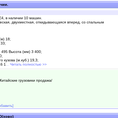
чии.
, в наличии 10 машин.
ская, двухместная, откидывающаяся вперед, со спальным
м) 18;
 33;
 495 Высота (мм) 3 400;
0;
кузова (м.куб.) 19,3;
16 1
... Читать полностью >>
/Китайские грузовики продажа/
бавить]
O(хово)