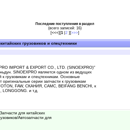
Последние поступления в раздел
(всего записей: 16)
[<<<][
|
2
][
>>>
]
1
китайских грузовиков и спецтехники
XPRO IMPORT & EXPORT CO., LTD. (SINOEXPRO)"
аньдун. SINOEXPRO является одном из ведущих
й к грузовикам и спецтехникам. Основные
оригинальные серии запчасти к грузовикам
OTON, FAW, СКАНИЯ, CAMC, BEIFANG BENCHI, к
, LONGGONG. и т.д.
/Запчасти для китайских
рузовиков/Автозапчасти для