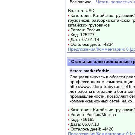
Все запчас
... Читать полностью 
Валюта: USD
Категория: Китайские грузовики
грузовиков, разборка китайских г
китайских грузовиков
Регион: Россия
Код: 125277
Дата: 07.01.14
Осталось дней: -4234
Предложения/Комментарии: 0 [до
Стальные электросварные т
Автор:
marketforbiz
Специализируясь в области реа
профессионалом комплектации о
http://www.sidero-truby.ru/tr_el
лет работы в отрасли и богатый
промышленности, позволяют сег
коммуникационных сетей на ко
.
Категория: Китайские грузовики/
Регион: Россия/Москва
Код: 716163
Дата: 05.07.13
Осталось дней: -4420
Предложения/Комментарии: 0 [до