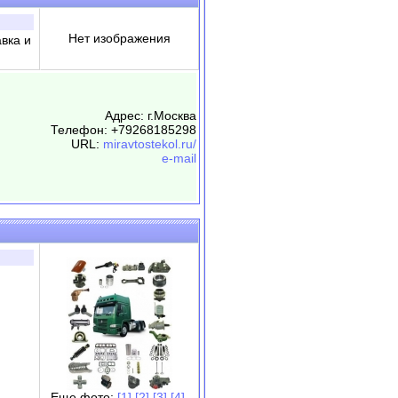
Нет изображения
вка и
Адрес: г.Москва
Телефон: +79268185298
URL:
miravtostekol.ru/
e-mail
Еще фото:
[1]
[2]
[3]
[4]