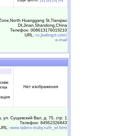
l Zone,North Huanggang St,Tianqiao
Dt,Jinan,Shandong,China
Телефон: 008613176019210
URL:
ru.jiudingzt.com/
e-mail
скве
Нет изображения
ятки
тация
, ул. Сущевский Вал, д. 75, стр. 1
Телефон: 84952326843
URL:
www.sidero-truby.ru/tr_el.html