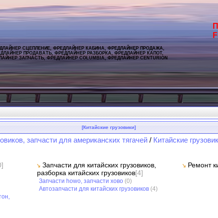
П
F
ДЛАЙНЕР СЦЕПЛЕНИЕ, ФРЕДЛАЙНЕР КАБИНА, ФРЕДЛАЙНЕР ПРОДАЖА,
ДЛАЙНЕР ПРОДАВАТЬ, ФРЕДЛАЙНЕР РАЗБОРКА, ФРЕДЛАЙНЕР КАПОТ,
ЛАЙНЕР ЗАПЧАСТЬ, ФРЕДЛАЙНЕР COLUMBIA, ФРЕДЛАЙНЕР CENTURION
[Китайские грузовики]
овиков, запчасти для американских тягачей
/
Китайские грузови
0]
Запчасти для китайских грузовиков,
Ремонт к
разборка китайских грузовиков
[4]
Запчасти howo, запчасти хово
(0)
Автозапчасти для китайских грузовиков
(4)
тон,