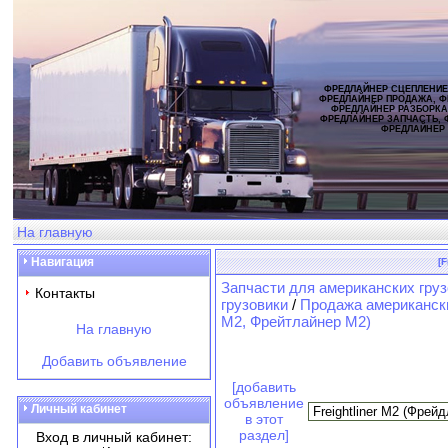
ФРЕДЛАЙНЕР СЦЕПЛЕНИЕ
ФРЕДЛАЙНЕР ПРОДАЖА, Ф
ФРЕДЛАЙНЕР РАЗБОРКА
ФРЕДЛАЙНЕР ЗАПЧАСТЬ, 
ФРЕДЛАЙНЕР
На главную
Навигация
[
Запчасти для американских груз
Контакты
грузовики
/
Продажа американски
M2, Фрейтлайнер M2)
На главную
Добавить объявление
[добавить
объявление
Личный кабинет
в этот
раздел]
Вход в личный кабинет: