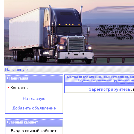
ФРЕДЛАЙНЕР СЦЕПЛЕНИЕ
ФРЕДЛАЙНЕР ПРОДАЖА, Ф
ФРЕДЛАЙНЕР РАЗБОРКА
ФРЕДЛАЙНЕР ЗАПЧАСТЬ, 
ФРЕДЛАЙНЕР
На главную
[Запчасти для американских грузовиков, за
Навигация
Продажа американских грузовиков, аме
Фрейтлайнер
Контакты
Зарегистрируйтесь
,
На главную
Добавить объявление
Личный кабинет
Вход в личный кабинет: