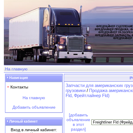
ФРЕДЛАЙНЕР СЦЕПЛЕНИЕ
ФРЕДЛАЙНЕР ПРОДАЖА, Ф
ФРЕДЛАЙНЕР РАЗБОРКА
ФРЕДЛАЙНЕР ЗАПЧАСТЬ, 
ФРЕДЛАЙНЕР
На главную
Навигация
[F
Запчасти для американских груз
Контакты
грузовики
/
Продажа американски
Fld, Фрейтлайнер Fld)
На главную
Добавить объявление
[добавить
объявление
Личный кабинет
в этот
раздел]
Вход в личный кабинет: