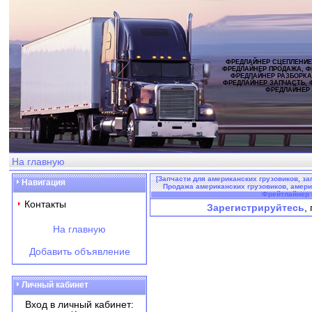
ФРЕДЛАЙНЕР СЦЕПЛЕНИЕ
ФРЕДЛАЙНЕР ПРОДАЖА, Ф
ФРЕДЛАЙНЕР РАЗБОРКА
ФРЕДЛАЙНЕР ЗАПЧАСТЬ, 
ФРЕДЛАЙНЕР
На главную
[Запчасти для американских грузовиков, за
Навигация
Продажа американских грузовиков, америка
Фрейтлайнер C
Контакты
Зарегистрируйтесь
,
На главную
Добавить объявление
Личный кабинет
Вход в личный кабинет: