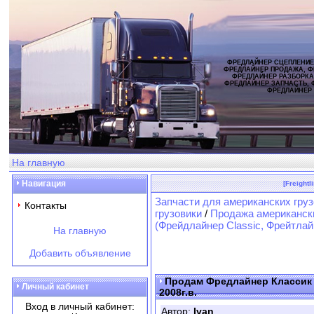
ФРЕДЛАЙНЕР СЦЕПЛЕНИЕ
ФРЕДЛАЙНЕР ПРОДАЖА, Ф
ФРЕДЛАЙНЕР РАЗБОРКА
ФРЕДЛАЙНЕР ЗАПЧАСТЬ, 
ФРЕДЛАЙНЕР
На главную
Навигация
[Freight
Запчасти для американских груз
Контакты
грузовики
/
Продажа американски
(Фрейдлайнер Classic, Фрейтлай
На главную
Добавить объявление
Продам Фредлайнер Классик 
Личный кабинет
2008г.в.
Вход в личный кабинет:
Автор:
Ivan